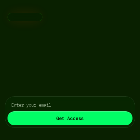
T
h
e
F
i
r
s
t
S
w
i
s
s
B
i
t
c
o
i
n
T
r
e
a
s
u
r
y
C
o
m
p
a
n
y
J
o
i
n
u
s
o
n
t
h
e
j
o
u
r
n
e
y
a
s
w
e
b
u
i
l
d
S
w
i
t
z
e
r
l
a
n
d
s
f
i
r
s
t
B
i
t
c
o
i
n
t
r
e
a
s
u
r
y
v
e
h
i
c
l
e
.
S
e
c
u
r
e
y
o
u
r
e
a
r
l
y
a
c
c
e
s
s
a
n
d
s
t
a
y
a
h
e
a
d
w
i
t
h
e
x
c
l
u
s
i
v
e
u
p
d
a
t
e
s
.
Get Access